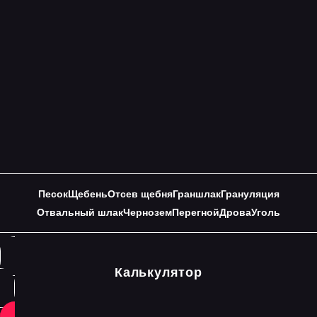
Песок
Щебень
Отсев щебня
Граншлак
Грануляция
Отвальный шлак
Чернозем
Перегной
Дрова
Уголь
Калькулятор